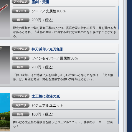
霊剣・荒鷹
ソード／光属性100％
200円（税込）
歴史の裏舞台で動く裏御三家のひとつ、真宮寺家に伝わる家宝。魔を退ける力
があるとされ、「破邪の血統」に属する者だけが真の力を引き出すことができ
る。
神刀滅却／光刀無形
ツインセイバー／雷属性50％
200円（税込）
「神刀滅却」は所持者に人を統率し正しい方向へと導く力を授け、「光刀無
形」は、希望と野望・野心を達成する強い力を与えるという。
太正桜に浪漫の嵐
ビジュアルユニット
100円（税込）
舞い散る太正桜の花吹雪を纏うビジュアルユニット。勝利のポーズ……決め
っ！