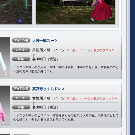
大神一郎スーツ
男性用／服・パーツ
※「服」「パーツ」個別のダウンロー
ド
各300円（税込）
「サクラ大戦」の主人公、大神一郎の仕事着。仲間の力を引き出す触媒の力と
一流のモギリ能力が身につく。
真宮寺さくらドレス
女性用／服・パーツ
※「服」「パーツ」個別のダウンロー
ド
各300円（税込）
「サクラ大戦」のヒロイン、真宮寺さくらのお気に入りの服。大和撫子として
の心構えと、剣をふるう勇気を与えてくれる。